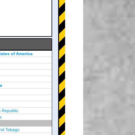
tates of America
a
 Republic
a
and Tobago