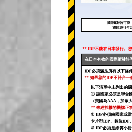
國際駕駛許可證（
（僅限1949年
** IDP不能在日本發行。
在日本有效的國際駕駛許可
IDP必須滿足所有以下條
** 如果您的IDP不符合
以下清單中未列出的國
① 該國家必須是聯合
（美國為AAA，加拿大
** 未經授權的機構正
② IDP必須由國家
卡片型IDP、數位ID
③ IDP必須是紙質小