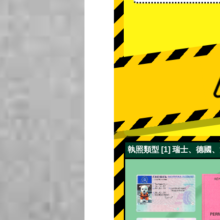
執照類型 [1] 瑞士、德