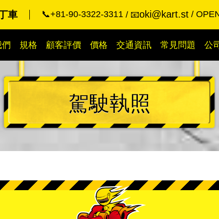
oki@kart.st
丁車
📞+81-90-3322-3311
OPEN
📧
我們
規格
顧客評價
價格
交通資訊
常見問題
公
駕駛執照