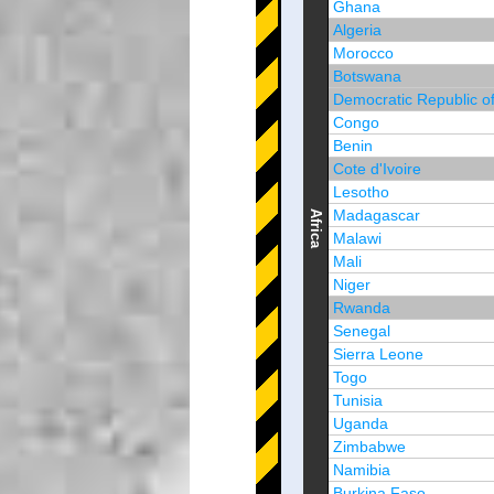
Ghana
Algeria
Morocco
Botswana
Democratic Republic o
Congo
Benin
Cote d'Ivoire
Lesotho
Madagascar
Africa
Malawi
Mali
Niger
Rwanda
Senegal
Sierra Leone
Togo
Tunisia
Uganda
Zimbabwe
Namibia
Burkina Faso