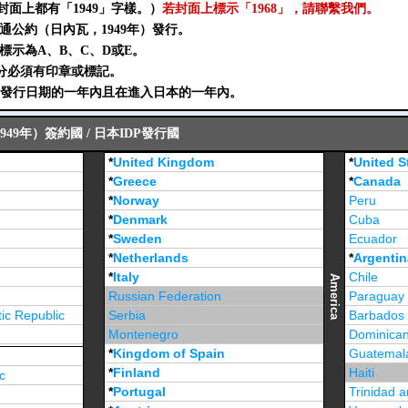
封面上都有「1949」字樣。）
若封面上標示「1968」，請聯繫我們。
交通公約（日內瓦，1949年）發行。
須標示為A、B、C、D或E。
部分必須有印章或標記。
DP發行日期的一年內且在進入日本的一年內。
49年）簽約國 / 日本IDP發行國
*
United Kingdom
*
United S
*
Greece
*
Canada
*
Norway
Peru
*
Denmark
Cuba
*
Sweden
Ecuador
*
Netherlands
*
Argentin
*
Italy
Chile
America
Russian Federation
Paraguay
ic Republic
Serbia
Barbados
Montenegro
Dominican
*
Kingdom of Spain
Guatemal
*
Finland
Haiti
c
*
Portugal
Trinidad 