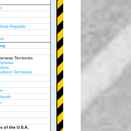
a
n
y
 Arab Republic
n
on
d Arab Emirates
ong
erseas Territories
lynesia
uiana
thern Territories
in
slands
n
es of the U.S.A.