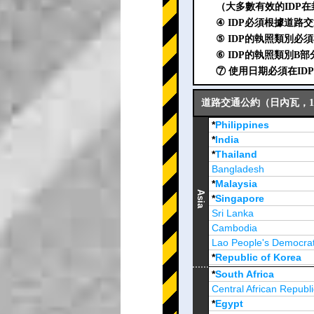
（大多數有效的IDP在
④ IDP必須根據道路
⑤ IDP的執照類別必
⑥ IDP的執照類別B
⑦ 使用日期必須在I
道路交通公約（日內瓦，19
*
Philippines
*
India
*
Thailand
Bangladesh
*
Malaysia
Asia
*
Singapore
Sri Lanka
Cambodia
Lao People's Democrat
*
Republic of Korea
Brunei Darussalam
*
South Africa
Central African Republi
*
Egypt