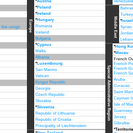
*
Austria
Venezuel
*
Poland
Jamaica
Bahrai
*
Ireland
Turke
Middle East
*
Hungary
*
Israel
Europe
Romania
f the congo
Syrian
Iceland
Jorda
Bulgaria
Leban
*
Cyprus
*
Unite
*
Hong K
Malta
*
Macau
Albania
French Ov
*
Luxembourg
French Po
Special Administrative Region
French G
San Marino
French Sou
Vatican
Aruba
Kyrgyz Republic
Curacao
Georgia
Saint Mart
Czech Republic
Cayman I
Slovakia
Isle of Ma
*
Slovenia
Guernsey
Republic of Lithuania
Jersey
Republic of Croatia
Gibraltar
Principality of Liechtenstein
*Territori
*
Republic of Estonia
*
New Zealand