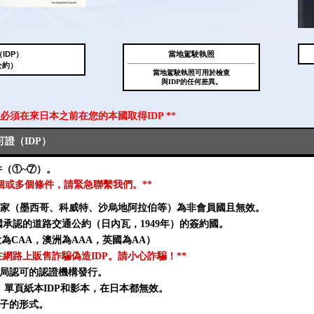
IDP）
當地駕駛執照
公約）
當地駕駛執照可用於檢查
與IDP的任何差異。
您必須在來日本之前在您的本國取得IDP **
證（IDP）
件（①~⑦）。
一個或多個條件，請緊急聯繫我們。**
家（墨西哥、科威特、沙烏地阿拉伯等）為非會員國且無效。
國承認的道路交通公約（日內瓦，1949年）的簽約國。
為CAA，澳洲為AAA，英國為AA）
在網路上販售詐騙偽造IDP。請小心詐騙！**
或當局認可的認證機構發行。
P、單頁紙本IDP和影本，在日本都無效。
冊子的形式。