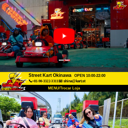
Street Kart Okinawa
OPEN 10:00-22:00
📞+81-90-3322-3311
📧
shina@kart.st
MENU/Trocar Loja
INÍCIO
Sobre
Especificações
Preços
Acesso
Opiniões
FAQ