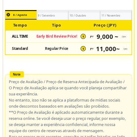
8 / Agosto
9 / Setembro
10 / Outubro
11 / Novembro
Tempo
Tipo
Preço (JPY)
9,000 ~
ALL TIME
Early Bird Review Price!
JPY
/pax
¥
11,000~
Standard
Regular Price
JPY
/pax
¥
Preço de Avaliação / Preço de Reserva Antecipada de Avaliação /
O Preço de Avaliação aplica-se quando você planeja compartilhar
sua experiência.
No entanto, isso não se aplica a plataformas de mídias sociais
onde descontos baseados em avaliações são proibidos.
**O Preço de Avaliação é aplicado automaticamente durante a
reserva online. Se você deseja usar o preço regular, por exemplo,
se deseja manter a experiência confidencial, informe nossa
equipe do centro de reservas através de mensagem.
Para os preços mais recentes, consulte as tarifas listadas ao lado