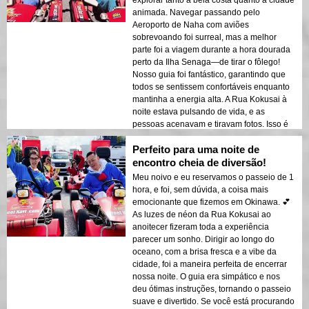
animada. Navegar passando pelo
Aeroporto de Naha com aviões
sobrevoando foi surreal, mas a melhor
parte foi a viagem durante a hora dourada
perto da Ilha Senaga—de tirar o fôlego!
Nosso guia foi fantástico, garantindo que
todos se sentissem confortáveis enquanto
mantinha a energia alta. A Rua Kokusai à
noite estava pulsando de vida, e as
pessoas acenavam e tiravam fotos. Isso é
uma experiência imperdível se você estiver
Perfeito para uma noite de
visitando Okinawa!
encontro cheia de diversão!
Meu noivo e eu reservamos o passeio de 1
hora, e foi, sem dúvida, a coisa mais
emocionante que fizemos em Okinawa. 💕
As luzes de néon da Rua Kokusai ao
anoitecer fizeram toda a experiência
parecer um sonho. Dirigir ao longo do
oceano, com a brisa fresca e a vibe da
cidade, foi a maneira perfeita de encerrar
nossa noite. O guia era simpático e nos
deu ótimas instruções, tornando o passeio
suave e divertido. Se você está procurando