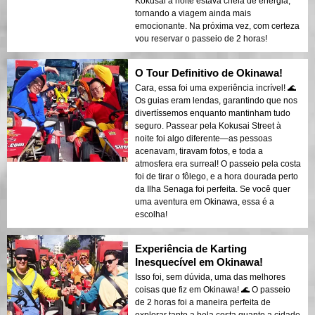
Kokusai à noite estava cheia de energia,
tornando a viagem ainda mais
emocionante. Na próxima vez, com certeza
vou reservar o passeio de 2 horas!
O Tour Definitivo de Okinawa!
Cara, essa foi uma experiência incrível! 🌊
Os guias eram lendas, garantindo que nos
divertíssemos enquanto mantinham tudo
seguro. Passear pela Kokusai Street à
noite foi algo diferente—as pessoas
acenavam, tiravam fotos, e toda a
atmosfera era surreal! O passeio pela costa
foi de tirar o fôlego, e a hora dourada perto
da Ilha Senaga foi perfeita. Se você quer
uma aventura em Okinawa, essa é a
escolha!
Experiência de Karting
Inesquecível em Okinawa!
Isso foi, sem dúvida, uma das melhores
coisas que fiz em Okinawa! 🌊 O passeio
de 2 horas foi a maneira perfeita de
explorar tanto a bela costa quanto a cidade