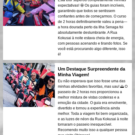
expectativas! 🤩 Os guias foram incríveis,
garantindo que todos se sentissem
confiantes antes de começarmos. O curso
de 2 horas definitivamente valeu a pena—
a hora dourada perto da Ilha Senaga foi
absolutamente deslumbrante. A Rua
Kokusai à noite estava cheia de energia,
com pessoas acenando e tirando fotos. Se
você está procurando algo diferente, isso
é!
Um Destaque Surpreendente da
Minha Viagem!
Eu não esperava que isso fosse uma das
minhas atividades favoritas, mas uau! 🌅 O
passeio de 2 horas nos proporcionou a
melhor mistura de vistas costeiras e a
emoção da cidade. O guia era envolvente,
divertido e tornou a experiência ainda
melhor. Toda a viagem foi bem organizada,
e as luzes de néon da Rua Kokusai à noite
tornaram o passeio inesquecível.
Recomendo muito isso a qualquer pessoa