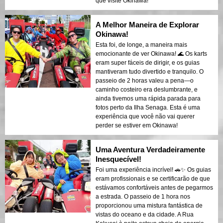
que visite Okinawa!
A Melhor Maneira de Explorar
Okinawa!
Esta foi, de longe, a maneira mais
emocionante de ver Okinawa! 🌊 Os karts
eram super fáceis de dirigir, e os guias
mantiveram tudo divertido e tranquilo. O
passeio de 2 horas valeu a pena—o
caminho costeiro era deslumbrante, e
ainda tivemos uma rápida parada para
fotos perto da Ilha Senaga. Esta é uma
experiência que você não vai querer
perder se estiver em Okinawa!
Uma Aventura Verdadeiramente
Inesquecível!
Foi uma experiência incrível! 🚗✨ Os guias
eram profissionais e se certificarão de que
estávamos confortáveis antes de pegarmos
a estrada. O passeio de 1 hora nos
proporcionou uma mistura fantástica de
vistas do oceano e da cidade. A Rua