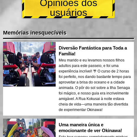
Opiniões dos
usuários
Memórias inesquecíveis
Diversão Fantástica para Toda a
Família!
Meu marido e eu levamos nossos filhos
adultos para este passeio, e foi uma
experiência incrível! 🌴 O curso de 2 horas
foi perfeito, nos dando bastante tempo para
aproveitar a brisa do oceano e a cidade
animada. O pôr do sol sobre a Ilha Senaga
foi mágico, e nosso guia era incrivelmente
amigável. A Rua Kokusai à noite estava
cheia de vida—uma maneira tão divertida
de experimentar Okinawa!
Uma maneira única e
emocionante de ver Okinawa!
Esta tour superou completamente minhas