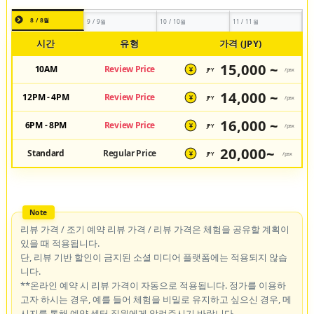
8 / 8월
9 / 9월
10 / 10월
11 / 11월
시간
유형
가격 (JPY)
15,000 ~
10AM
Review Price
JPY
/pax
¥
14,000 ~
12PM - 4PM
Review Price
JPY
/pax
¥
16,000 ~
6PM - 8PM
Review Price
JPY
/pax
¥
20,000~
Standard
Regular Price
JPY
/pax
¥
리뷰 가격 / 조기 예약 리뷰 가격 / 리뷰 가격은 체험을 공유할 계획이
있을 때 적용됩니다.
단, 리뷰 기반 할인이 금지된 소셜 미디어 플랫폼에는 적용되지 않습
니다.
**온라인 예약 시 리뷰 가격이 자동으로 적용됩니다. 정가를 이용하
고자 하시는 경우, 예를 들어 체험을 비밀로 유지하고 싶으신 경우, 메
시지를 통해 예약 센터 직원에게 알려주시기 바랍니다.