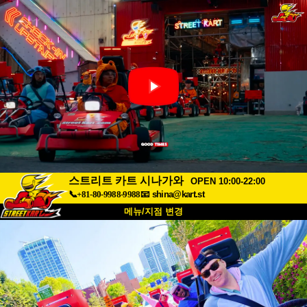
스트리트 카트 시나가와
OPEN 10:00-22:00
📞+81-80-9988-9988
📧
shina@kart.st
메뉴/지점 변경
최상단
소개
사양
가격
접근성
고객 리뷰
자주 묻는 질문