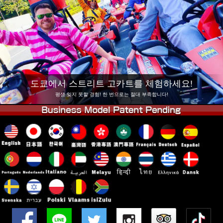
회사 정보
예약
지점 변경
도쿄 시나가와 #1
도쿄 아키하바라#1
도쿄 아키하바라#2
도쿄 시부야
도쿄 시부야 애넥스
도쿄 베이
도쿄에서 스트리트 고카트를 체험하세요!
도쿄 아사쿠사
오사카
평생 잊지 못할 경험! 한 번으로는 절대 부족합니다!
오키나와