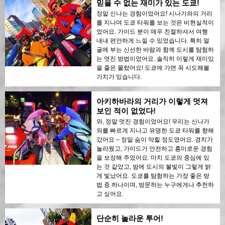
믿을 수 없는 재미가 있는 도쿄!
정말 신나는 경험이었어요! 시나가와의 거리
를 지나며 도쿄 타워를 보는 것은 비현실적이
었어요. 가이드 분이 매우 친절하셔서 여행
내내 편안하게 느낄 수 있었습니다. 특히 얼
굴에 부는 신선한 바람과 함께 도시를 탐험하
는 멋진 방법이었어요. 솔직히 이렇게 재미있
을 줄은 몰랐어요! 도쿄에 가면 꼭 시도해볼
가치가 있습니다.
아키하바라의 거리가 이렇게 멋져
보인 적이 없었다!
와, 정말 멋진 경험이었어요! 우리는 신나가
와를 빠르게 지나고 유명한 도쿄 타워를 향해
갔어요 – 정말 숨이 막힐 정도였어요. 경치가
놀라웠고, 가이드가 안전하고 흥미로운 경험
을 보장해 주었어요. 마치 도쿄의 중심에 있
는 것 같았고, 밤에 도시의 불빛이 그렇게 밝
게 빛났어요. 도쿄를 탐험하는 가장 좋은 방
법 중 하나이며, 방문하는 누구에게나 추천하
고 싶어요.
단순히 놀라운 투어!