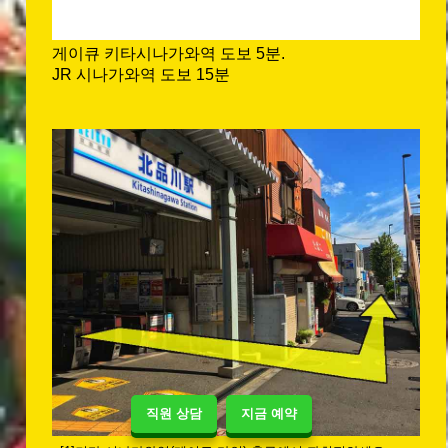
게이큐 키타시나가와역 도보 5분.
JR 시나가와역 도보 15분
직원 상담
지금 예약