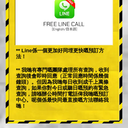
** Line係一個更加好同埋更快嘅預訂方
法！
** 我哋有專門嘅團隊處理所有查詢，收到
查詢後會即時回應（正常回應時間係幾個
鐘頭）。但因為我哋每日收到成千上萬條
查詢，如果你對今日或聽日嘅預約有緊急
查詢，請喺辦公時間打電話俾我哋嘅預訂
中心。呢個係最快同最直接嘅方法聯絡我
哋！