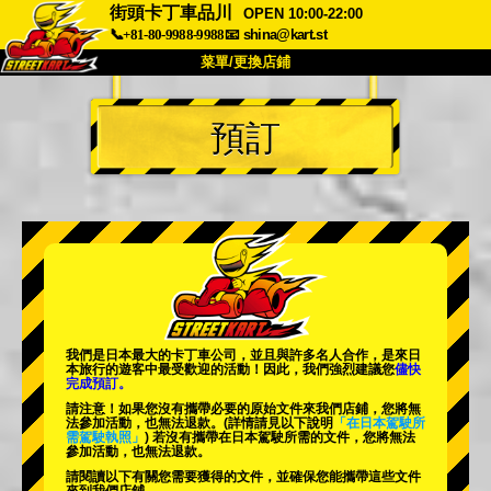
街頭卡丁車品川
OPEN 10:00-22:00
📞+81-80-9988-9988
📧
shina@kart.st
菜單/更換店鋪
首頁
預訂
關於
規格
價格
交通方式
顧客聲音
常見問題
公司
預訂
更換店鋪
東京 品川 #1
東京 秋葉原 #1
東京 秋葉原 #2
東京 澀谷
我們是日本最大的卡丁車公司，並且與
許多名人
合作，是來日
東京 澀谷附店
東京灣
本旅行的遊客中
最受歡迎的活動
！因此，我們強烈建議您
儘快
完成預訂。
東京 淺草
大阪
請注意！如果您沒有攜帶必要的原始文件來我們店鋪，您將無
法參加活動，也無法退款。
(詳情請見以下說明
「在日本駕駛所
需駕駛執照」
) 若沒有攜帶在日本駕駛所需的文件，您將無法
沖繩
參加活動，也無法退款。
請閱讀以下有關您需要獲得的文件，並確保您能攜帶這些文件