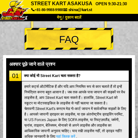
STREET KART ASAKUSA
OPEN 9:30-21:30
📞+81-80-9988-9988
📧
shina@kart.st
मेनू / दुकान बदलें
TOP
FAQ
हमारे बारे में
विशेषताएँ
कीमत
पहुंच
वॉयस
FAQ
कंपनी
बुकिंग
अक्सर पूछे जाने वाले प्रश्न
शाखा बदलें
01
क्या कोई भी Street Kart चला सकता है?
टोक्यो शिनागावा #1
टोक्यो अकीहबारा#1
हमारे कर्ट्स ऑटोमैटिक हैं और यदि आप नियमित रूप से कार चलाते हैं तो इन्हें
नियंत्रित करना बहुत आसान है। जब तक आपके पास जापान की सड़कों पर वैध
टोक्यो अकीहबारा#2
टोक्यो शिबुया
लाइसेंस है, आप Street Kart चला सकते हैं। हालांकि, Street Kart को
टोक्यो शिबुया एनेक्स
टोक्यो बे
स्कूटर या मोटरसाइकिल के लाइसेंस से नहीं चलाया जा सकता है।
चेतावनी:Street Kart's कस्टम मेड गो-कार्ट जापान में सार्वजनिक सड़कों के लिए
टोक्यो असाकुसा
ओसाका
है। आपको जापानी ड्राइवर का लाइसेंस, या एक अंतर्राष्ट्रीय ड्राइविंग परमिट,
या US Forces Japan के लिए SOFA लाइसेंस, या स्विट्ज़रलैंड, जर्मनी,
ओकिनावा
फ्रांस, ताइवान, बेल्जियम, मोनाको से अपने लाइसेंस और लाइसेंस का
आधिकारिक जापानी अनुवाद चाहिए। याद रखें! लाइसेंस नहीं, तो ड्राइव नहीं!!
अधिक जानकारी के लिए
यहां क्लिक करें
.