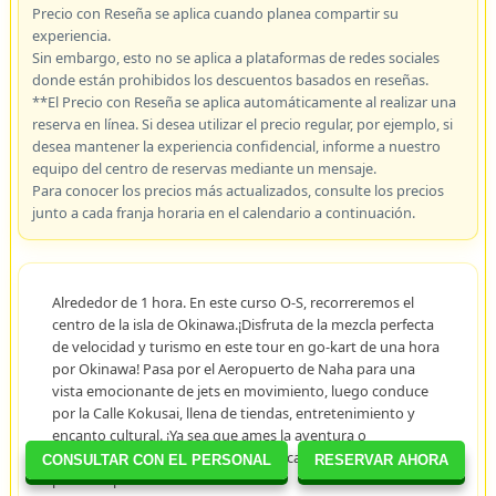
Precio con Reseña se aplica cuando planea compartir su
experiencia.
Sin embargo, esto no se aplica a plataformas de redes sociales
donde están prohibidos los descuentos basados en reseñas.
**El Precio con Reseña se aplica automáticamente al realizar una
reserva en línea. Si desea utilizar el precio regular, por ejemplo, si
desea mantener la experiencia confidencial, informe a nuestro
equipo del centro de reservas mediante un mensaje.
Para conocer los precios más actualizados, consulte los precios
junto a cada franja horaria en el calendario a continuación.
Alrededor de 1 hora. En este curso O-S, recorreremos el
centro de la isla de Okinawa.¡Disfruta de la mezcla perfecta
de velocidad y turismo en este tour en go-kart de una hora
por Okinawa! Pasa por el Aeropuerto de Naha para una
vista emocionante de jets en movimiento, luego conduce
por la Calle Kokusai, llena de tiendas, entretenimiento y
encanto cultural. ¡Ya sea que ames la aventura o
simplemente quieras una forma única de explorar, este
CONSULTAR CON EL PERSONAL
RESERVAR AHORA
paseo es para ti!