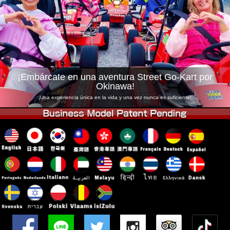
Empresa
Reservas
Cambiar Tienda
Tokyo Shinagawa
Tokyo Akihabara#1
Tokyo Akihabara#2
Tokyo Shibuya
Tokyo Shibuya Annex
Tokyo Bay
¡Embárcate en una aventura Street Go-Kart por
Okinawa!
Tokyo Asakusa
Osaka
¡Una experiencia única en la vida y una vez nunca es suficiente!
Okinawa