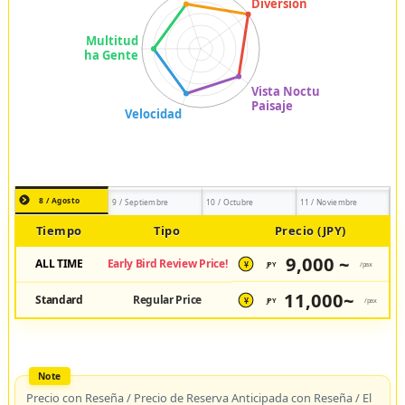
8 / Agosto
9 / Septiembre
10 / Octubre
11 / Noviembre
Tiempo
Tipo
Precio (JPY)
9,000 ~
ALL TIME
Early Bird Review Price!
JPY
/pax
¥
11,000~
Standard
Regular Price
JPY
/pax
¥
Precio con Reseña / Precio de Reserva Anticipada con Reseña / El