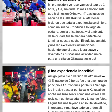
Mi prometido y yo reservamos el tour de 1
hora, y fue, sin duda, lo más emocionante
que hicimos en Okinawa. 💕 Las luces de
neón de la Calle Kokusai al atardecer
hicieron que toda la experiencia se sintiera
como un sueño. Conducir a lo largo del
océano, con la brisa fresca y el ambiente
de la ciudad, fue la manera perfecta de
terminar nuestra noche. El guía fue amable
y nos dio excelentes instrucciones,
haciendo que el paseo fuera suave y
divertido. Si buscas una actividad única
para una cita en Okinawa, ¡esto es!
¡Una experiencia increíble!
Amigo, ¡esto fue diversión de otro nivel! 🚗
💨 El paseo de 2 horas fue una aventura de
principio a fin. Conducir por la isla Senaga
fue irreal, y pasear por la calle Kokusai de
noche me hizo sentir como una estrella de
rock, con gente saludando y tomando fotos.
El guía fue una leyenda absoluta: divertido,
interesante y mantuvo todo en orden. Si