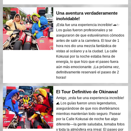
Una aventura verdaderamente
inolvidable!
¡Esta fue una experiencia increíble! 🚗✨
Los guías fueron profesionales y se
aseguraron de que estuviéramos cómodos
antes de salir a la carretera. El tour de 1
hora nos dio una mezcla fantástica de
vistas al océano y a la ciudad. La calle
Kokusai por la noche estaba llena de
energía, lo que hizo que el paseo fuera
aún más emocionante. ¡La próxima vez,
definitivamente reservaré el paseo de 2
horas!
El Tour Definitivo de Okinawa!
Amigo, ¡esta fue una experiencia increíble!
🌊 Los guías fueron unos legendarios,
asegurándose de que nos divirtiéramos
mientras mantenían todo seguro. Pasear
por la Calle Kokusai de noche fue algo
diferente—la gente saludaba, tomaba fotos
y toda la atmósfera era irreal. El paseo por