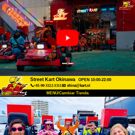
Street Kart Okinawa
OPEN 10:00-22:00
📞+81-90-3322-3311
📧
shina@kart.st
MENÚ/Cambiar Tienda
INICIO
Acerca de
Especificaciones
Precios
Acceso
Testimonios
Preguntas Frecuentes